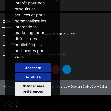
intérêt pour nos
produits et
services et pour
personnaliser les
CONTACTEZ-NOUS
interactions
marketing
,
pour
14 rue Marguerite Aumerle 95340 PERSAN
diffuser des
+33 1 34 04 14 28
publicités plus
pertinentes pour
commercial@matter-motorsport.fr
vous
.
J'accepte
Je refuse
Changer mes
© Matter Motorsport -
Mentions légales
- Design Colysée Média
préférences