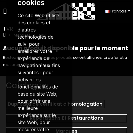
cookies
Français
Ce site Web utilise
des cookies et
TVR
d'autres
Marques
TVR
technologies de
suivi pour
Aucun produit disponible pour le moment
améliorer votre
Restez à l'écoute ! D'autres produits seront affichés ici au fur et à
expérience de
mesure qu'ils seront ajoutés.
navigation aux fins
suivantes :
pour
activer les
Catalogue
fonctionnalités de
base du site Web
,
pour offrir une
Duplicata de certificat d'homologation
meilleure
expérience sur le
Réparations Et Restaurations
site Web
,
pour
mesurer votre
Marques