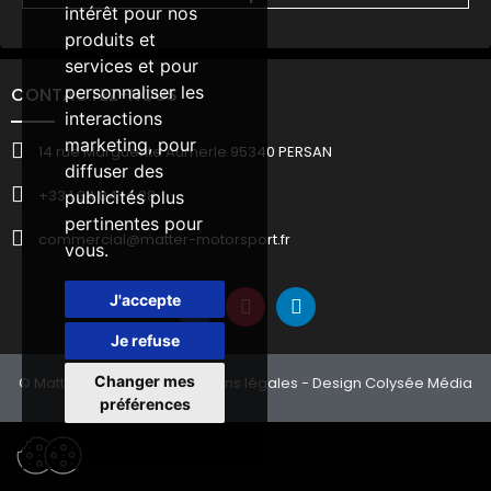
intérêt pour nos
produits et
services et pour
personnaliser les
CONTACTEZ-NOUS
interactions
marketing
,
pour
14 rue Marguerite Aumerle 95340 PERSAN
diffuser des
+33 1 34 04 14 28
publicités plus
pertinentes pour
commercial@matter-motorsport.fr
vous
.
J'accepte
Je refuse
Changer mes
© Matter Motorsport -
Mentions légales
- Design Colysée Média
préférences