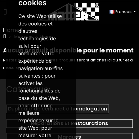
cookies
Français
Ce site Web utilise
des cookies et
Homell
d'autres
Marques
Homell
technologies de
suivi pour
Aucun produit disponible pour le moment
améliorer votre
Restez à l'écoute ! D'autres produits seront affichés ici au fur et à
expérience de
mesure qu'ils seront ajoutés.
navigation aux fins
suivantes :
pour
activer les
Catalogue
fonctionnalités de
base du site Web
,
pour offrir une
Duplicata de certificat d'homologation
meilleure
expérience sur le
Réparations Et Restaurations
site Web
,
pour
mesurer votre
Marques