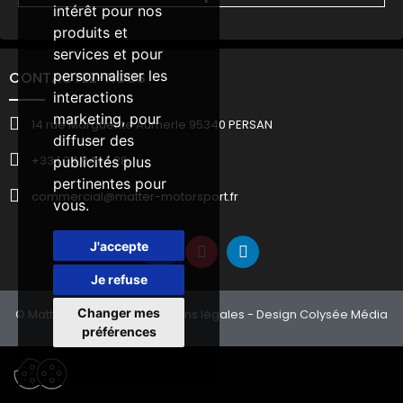
intérêt pour nos
produits et
services et pour
personnaliser les
CONTACTEZ-NOUS
interactions
marketing
,
pour
14 rue Marguerite Aumerle 95340 PERSAN
diffuser des
+33 1 34 04 14 28
publicités plus
pertinentes pour
commercial@matter-motorsport.fr
vous
.
J'accepte
Je refuse
Changer mes
© Matter Motorsport -
Mentions légales
- Design Colysée Média
préférences