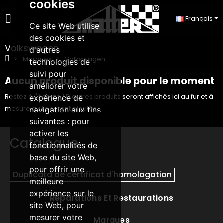
cookies
Français
Ce site Web utilise
des cookies et
Volkswagen
d'autres
Marques
Volkswagen
technologies de
suivi pour
Aucun produit disponible pour le moment
améliorer votre
Restez à l'écoute ! D'autres produits seront affichés ici au fur et à
expérience de
mesure qu'ils seront ajoutés.
navigation aux fins
suivantes :
pour
activer les
Catalogue
fonctionnalités de
base du site Web
,
pour offrir une
Duplicata de certificat d'homologation
meilleure
expérience sur le
Réparations Et Restaurations
site Web
,
pour
mesurer votre
Marques