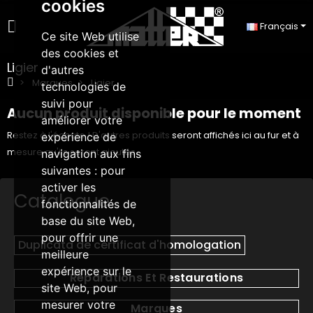
cookies
Français
Ce site Web utilise
des cookies et
Ligier
d'autres
Marques
Ligier
technologies de
suivi pour
Aucun produit disponible pour le moment
améliorer votre
Restez à l'écoute ! D'autres produits seront affichés ici au fur et à
expérience de
mesure qu'ils seront ajoutés.
navigation aux fins
suivantes :
pour
activer les
Catalogue
fonctionnalités de
base du site Web
,
pour offrir une
Duplicata de certificat d'homologation
meilleure
expérience sur le
Réparations Et Restaurations
site Web
,
pour
mesurer votre
Marques