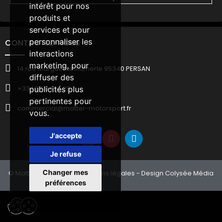
intérêt pour nos
produits et
services et pour
personnaliser les
CONTACTEZ-NOUS
interactions
marketing
,
pour
14 rue Marguerite Aumerle 95340 PERSAN
diffuser des
+33 1 34 04 14 28
publicités plus
pertinentes pour
commercial@matter-motorsport.fr
vous
.
J'accepte
Je refuse
Changer mes
© Matter Motorsport -
Mentions légales
- Design Colysée Média
préférences