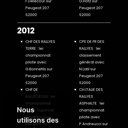
F.Delecour sur
G.Hotz sur
Peugeot 207
Peugeot 207
S2000
S2000
2012
CHF DES RALLYES
CPE DE FR DES
TERRE : 1er
RALLYES : 1er
championnat
classement
pilote avec
général avec
G.Bonnefils sur
N.Latil sur
Peugeot 207
Peugeot 207
S2000
S2000
CHF DE
CH ITALIE DES
RALLYCROSS : 1er
RALLYES
championnat
ASPHALTE : 1er
Nous
pilote Supercar
championnat
G.Serazin sur
pilote avec
utilisons des
Peugeot 207
P.Andreucci sur