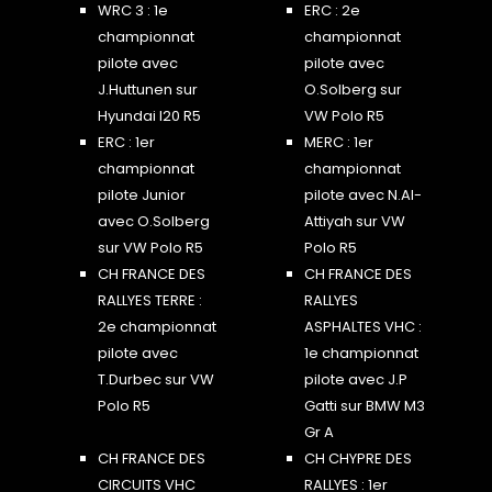
WRC 3 : 1e
ERC : 2e
championnat
championnat
pilote avec
pilote avec
J.Huttunen sur
O.Solberg sur
Hyundai I20 R5
VW Polo R5
ERC : 1er
MERC : 1er
championnat
championnat
pilote Junior
pilote avec N.Al-
avec O.Solberg
Attiyah sur VW
sur VW Polo R5
Polo R5
CH FRANCE DES
CH FRANCE DES
RALLYES TERRE :
RALLYES
2e championnat
ASPHALTES VHC :
pilote avec
1e championnat
T.Durbec sur VW
pilote avec J.P
Polo R5
Gatti sur BMW M3
Gr A
CH FRANCE DES
CH CHYPRE DES
CIRCUITS VHC
RALLYES : 1er