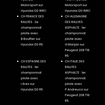
Motorsport sur
Motorsport sur
Hyundai I20 WRC
Hyundai I20 WRC
CH FRANCE DES
CH ALLEMAGNE
RALLYES : 2e
DES RALLYES
championnat
ASPHALTE : 1er
pilote avec
championnat
B.Bouffier sur
pilote avec
Hyundai I20 R5
G.Marijan sur
Peugeot 208 T16
R5
CH ESPAGNE DES
CH ITALIE DES
RALLYES : 1er
RALLYES
championnat
ASPHALTE : 1er
pilote avec
championnat
I.Ares sur
pilote avec
Hyundai I20 R5
P.Andreucci sur
Peugeot 208 T16
R5