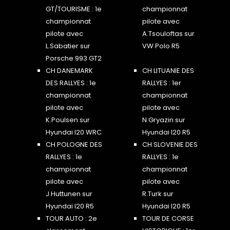
GT/TOURISME : 1e
championnat
championnat
pilote avec
pilote avec
A.Tsouloftas sur
L.Sabatier sur
VW Polo R5
Porsche 993 GT2
CH DANEMARK
CH LITUANIE DES
DES RALLYES : 1e
RALLYES : 1er
championnat
championnat
pilote avec
pilote avec
K.Poulsen sur
N.Gryazin sur
Hyundai I20 WRC
Hyundai I20 R5
CH POLOGNE DES
CH SLOVENIE DES
RALLYES : 1e
RALLYES : 1e
championnat
championnat
pilote avec
pilote avec
J.Huttunen sur
R.Turk sur
Hyundai I20 R5
Hyundai I20 R5
TOUR AUTO : 2e
TOUR DE CORSE