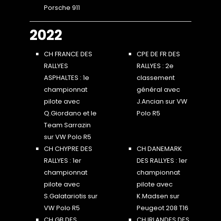
Porsche 911
2022
CH FRANCE DES
CPE DE FR DES
RALLYES
RALLYES : 2e
ASPHALTES : 1e
classement
championnat
général avec
pilote avec
J.Ancian sur VW
Q.Giordano et le
Polo R5
Team Sarrazin
sur VW Polo R5
CH CHYPRE DES
CH DANEMARK
RALLYES : 1er
DES RALLYES : 1er
championnat
championnat
pilote avec
pilote avec
S.Galatariotis sur
K.Madsen sur
VW Polo R5
Peugeot 208 T16
CH GB DES
CH IRLANDES DES