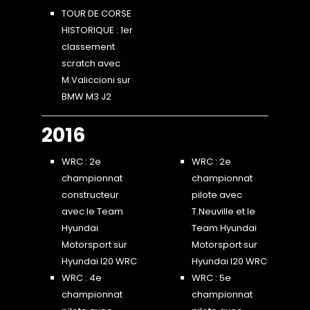
TOUR DE CORSE
HISTORIQUE : 1er
classement
scratch avec
M.Valiccioni sur
BMW M3 J2
2016
WRC : 2e
WRC : 2e
championnat
championnat
constructeur
pilote avec
avec le Team
T.Neuville et le
Hyundai
Team Hyundai
Motorsport sur
Motorsport sur
Hyundai I20 WRC
Hyundai I20 WRC
WRC : 4e
WRC : 5e
championnat
championnat