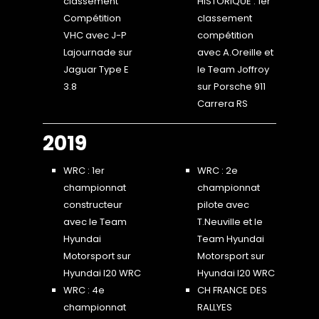
classement
HISTORIQUE : 1er
Compétition
classement
VHC avec J-P
compétition
Lajournade sur
avec A.Oreille et
Jaguar Type E
le Team Joffroy
3.8
sur Porsche 911
Carrera RS
2019
WRC : 1er
WRC : 2e
championnat
championnat
constructeur
pilote avec
avec le Team
T.Neuville et le
Hyundai
Team Hyundai
Motorsport sur
Motorsport sur
Hyundai I20 WRC
Hyundai I20 WRC
WRC : 4e
CH FRANCE DES
championnat
RALLYES