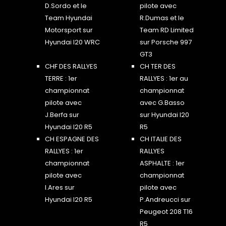
D.Sordo et le
pilote avec
Team Hyundai
R.Dumas et le
Motorsport sur
Team RD Limited
Hyundai I20 WRC
sur Porsche 997
GT3
CHF DES RALLYES
CH TER DES
TERRE : 1er
RALLYES : 1er au
championnat
championnat
pilote avec
avec G.Basso
J.Berfa sur
sur Hyundai I20
Hyundai I20 R5
R5
CH ESPAGNE DES
CH ITALIE DES
RALLYES : 1er
RALLYES
championnat
ASPHALTE : 1er
pilote avec
championnat
I.Ares sur
pilote avec
Hyundai I20 R5
P.Andreucci sur
Peugeot 208 T16
R5