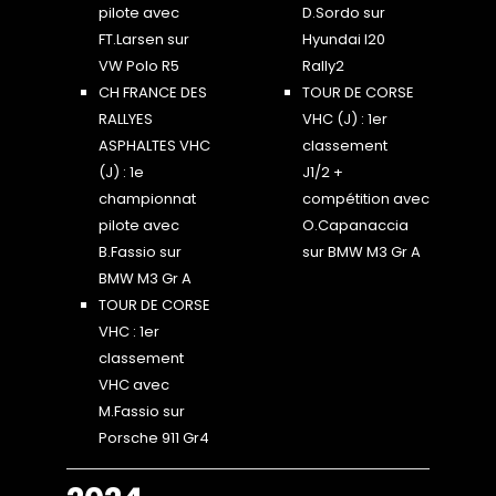
pilote avec
D.Sordo sur
FT.Larsen sur
Hyundai I20
VW Polo R5
Rally2
CH FRANCE DES
TOUR DE CORSE
RALLYES
VHC (J) : 1er
ASPHALTES VHC
classement
(J) : 1e
J1/2 +
championnat
compétition avec
pilote avec
O.Capanaccia
B.Fassio sur
sur BMW M3 Gr A
BMW M3 Gr A
TOUR DE CORSE
VHC : 1er
classement
VHC avec
M.Fassio sur
Porsche 911 Gr4