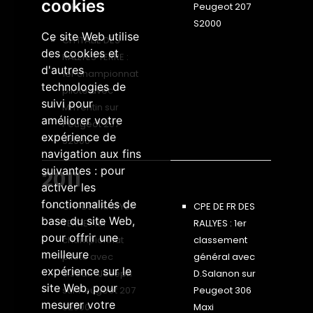
cookies
WRC
Peugeot 207
S2000
Ce site Web utilise
CH ITALIE DES
des cookies et
RALLYES TERRE :
d'autres
1er championnat
technologies de
pilote avec
suivi pour
M.Trentin sur
améliorer votre
Peugeot 207
expérience de
S2000
navigation aux fins
suivantes :
pour
2011
activer les
fonctionnalités de
CHF DES RALLYES
CPE DE FR DES
base du site Web
,
TERRE : 1er
RALLYES : 1er
pour offrir une
championnat
classement
meilleure
pilote avec
général avec
expérience sur le
S.Jean-Joseph
D.Salanon sur
site Web
,
pour
sur Peugeot 207
Peugeot 306
mesurer votre
S2000
Maxi