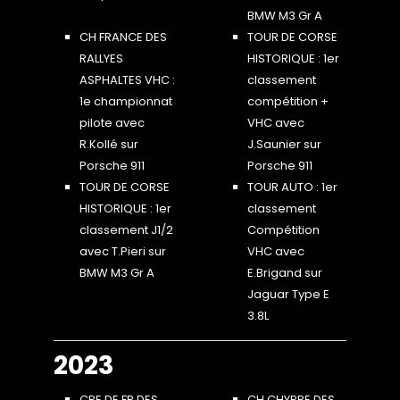
BMW M3 Gr A
CH FRANCE DES
TOUR DE CORSE
RALLYES
HISTORIQUE : 1er
ASPHALTES VHC :
classement
1e championnat
compétition +
pilote avec
VHC avec
R.Kollé sur
J.Saunier sur
Porsche 911
Porsche 911
TOUR DE CORSE
TOUR AUTO : 1er
HISTORIQUE : 1er
classement
classement J1/2
Compétition
avec T.Pieri sur
VHC avec
BMW M3 Gr A
E.Brigand sur
Jaguar Type E
3.8L
2023
CPE DE FR DES
CH CHYPRE DES