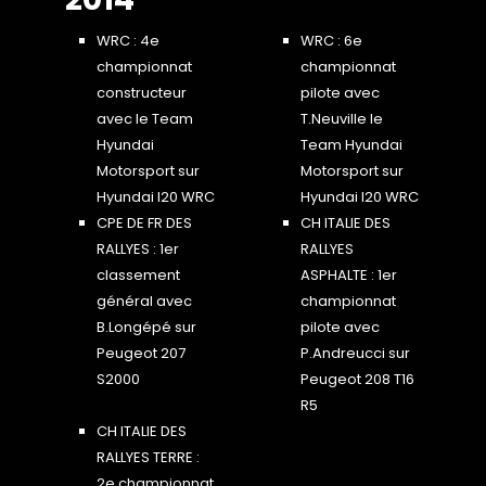
WRC : 4e
WRC : 6e
championnat
championnat
constructeur
pilote avec
avec le Team
T.Neuville le
Hyundai
Team Hyundai
Motorsport sur
Motorsport sur
Hyundai I20 WRC
Hyundai I20 WRC
CPE DE FR DES
CH ITALIE DES
RALLYES : 1er
RALLYES
classement
ASPHALTE : 1er
général avec
championnat
B.Longépé sur
pilote avec
Peugeot 207
P.Andreucci sur
S2000
Peugeot 208 T16
R5
CH ITALIE DES
RALLYES TERRE :
2e championnat