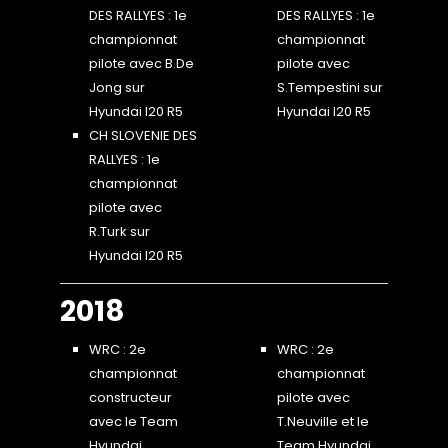
DES RALLYES : 1e
DES RALLYES : 1e
championnat
championnat
pilote avec B.De
pilote avec
Jong sur
S.Tempestini sur
Hyundai I20 R5
Hyundai I20 R5
CH SLOVENIE DES
RALLYES : 1e
championnat
pilote avec
R.Turk sur
Hyundai I20 R5
2018
WRC : 2e
WRC : 2e
championnat
championnat
constructeur
pilote avec
avec le Team
T.Neuville et le
Hyundai
Team Hyundai