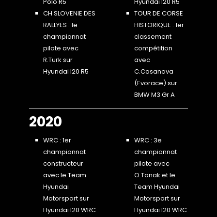
Polo R5
Hyundai I20 R5
CH SLOVENIE DES
TOUR DE CORSE
RALLYES : 1e
HISTORIQUE : 1er
championnat
classement
pilote avec
compétition
R.Turk sur
avec
Hyundai I20 R5
C.Casanova
(Evorace) sur
BMW M3 Gr A
2020
WRC : 1er
WRC : 3e
championnat
championnat
constructeur
pilote avec
avec le Team
O.Tanak et le
Hyundai
Team Hyundai
Motorsport sur
Motorsport sur
Hyundai I20 WRC
Hyundai I20 WRC