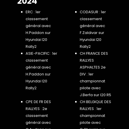
2024
ERC : 1er
CODASUR : 1er
classement
classement
général avec
général avec
H.Paddon sur
F.Zaldivar sur
Hyundai I20
Hyundai I20
Rally2
Rally2
ASIE-PACIFIC : 1er
CH FRANCE DES
classement
RALLYES
général avec
ASPHALTES 2e
H.Paddon sur
DIV : 1er
Hyundai I20
championnat
Rally2
pilote avec
J.Berfa sur I20 R5
CPE DE FR DES
CH BELGIQUE DES
RALLYES : 2e
RALLYES : 1er
classement
championnat
général avec
pilote avec