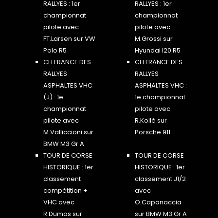
RALLYES : 1er
RALLYES : 1er
championnat
championnat
pilote avec
pilote avec
FT.Larsen sur VW
M.Grossi sur
Polo R5
Hyundai I20 R5
CH FRANCE DES
CH FRANCE DES
RALLYES
RALLYES
ASPHALTES VHC
ASPHALTES VHC :
(J) : 1e
1e championnat
championnat
pilote avec
pilote avec
R.Kollé sur
M.Valliccioni sur
Porsche 911
BMW M3 Gr A
TOUR DE CORSE
TOUR DE CORSE
HISTORIQUE : 1er
HISTORIQUE : 1er
classement
classement J1/2
compétition +
avec
VHC avec
O.Capanaccia
R.Dumas sur
sur BMW M3 Gr A