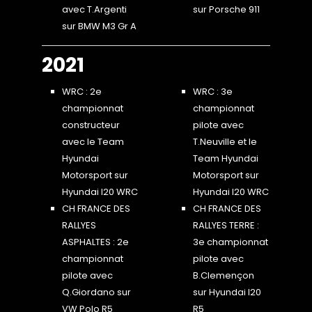
avec T.Argenti
sur Porsche 911
sur BMW M3 Gr A
2021
WRC : 2e
WRC : 3e
championnat
championnat
constructeur
pilote avec
avec le Team
T.Neuville et le
Hyundai
Team Hyundai
Motorsport sur
Motorsport sur
Hyundai I20 WRC
Hyundai I20 WRC
CH FRANCE DES
CH FRANCE DES
RALLYES
RALLYES TERRE :
ASPHALTES : 2e
3e championnat
championnat
pilote avec
pilote avec
B.Clemençon
Q.Giordano sur
sur Hyundai I20
VW Polo R5
R5