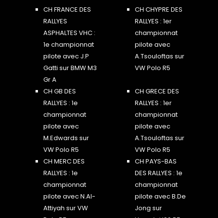
CH FRANCE DES
CH CHYPRE DES
RALLYES
RALLYES : 1er
ASPHALTES VHC :
championnat
1e championnat
pilote avec
pilote avec J.P
A.Tsouloftas sur
Gatti sur BMW M3
VW Polo R5
Gr A
CH GB DES
CH GRECE DES
RALLYES : 1e
RALLYES : 1er
championnat
championnat
pilote avec
pilote avec
M.Edwards sur
A.Tsouloftas sur
VW Polo R5
VW Polo R5
CH MERC DES
CH PAYS-BAS
RALLYES : 1e
DES RALLYES : 1e
championnat
championnat
pilote avec N.Al-
pilote avec B.De
Attiyah sur VW
Jong sur