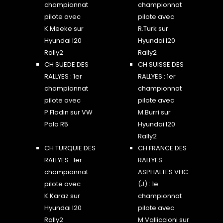
championnat
championnat
pilote avec
pilote avec
K.Meeke sur
R.Turk sur
Hyundai I20
Hyundai I20
Rally2
Rally2
CH SUEDE DES
CH SUISSE DES
RALLYES : 1er
RALLYES : 1er
championnat
championnat
pilote avec
pilote avec
P.Flodin sur VW
M.Burri sur
Polo R5
Hyundai I20
Rally2
CH TURQUIE DES
CH FRANCE DES
RALLYES : 1er
RALLYES
championnat
ASPHALTES VHC
pilote avec
(J) : 1e
K.Karaz sur
championnat
Hyundai I20
pilote avec
Rally2
M.Valliccioni sur