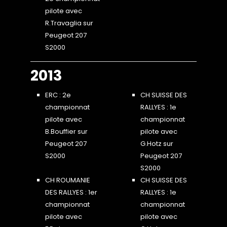
pilote avec
R.Travaglia sur
Peugeot 207
S2000
2013
ERC : 2e
CH SUISSE DES
championnat
RALLYES : 1e
pilote avec
championnat
B.Bouffier sur
pilote avec
Peugeot 207
G.Hotz sur
S2000
Peugeot 207
S2000
CH ROUMANIE
CH SUISSE DES
DES RALLYES : 1er
RALLYES : 1e
championnat
championnat
pilote avec
pilote avec