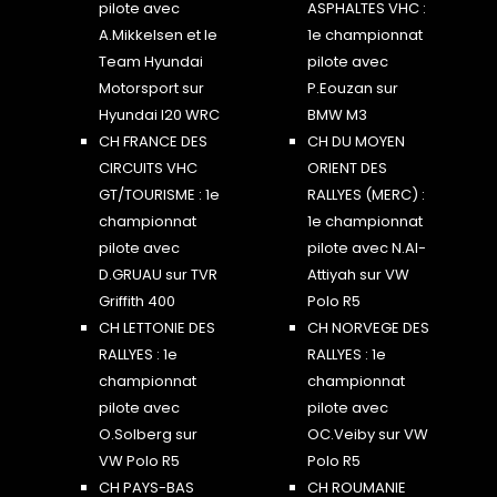
pilote avec
ASPHALTES VHC :
A.Mikkelsen et le
1e championnat
Team Hyundai
pilote avec
Motorsport sur
P.Eouzan sur
Hyundai I20 WRC
BMW M3
CH FRANCE DES
CH DU MOYEN
CIRCUITS VHC
ORIENT DES
GT/TOURISME : 1e
RALLYES (MERC) :
championnat
1e championnat
pilote avec
pilote avec N.Al-
D.GRUAU sur TVR
Attiyah sur VW
Griffith 400
Polo R5
CH LETTONIE DES
CH NORVEGE DES
RALLYES : 1e
RALLYES : 1e
championnat
championnat
pilote avec
pilote avec
O.Solberg sur
OC.Veiby sur VW
VW Polo R5
Polo R5
CH PAYS-BAS
CH ROUMANIE