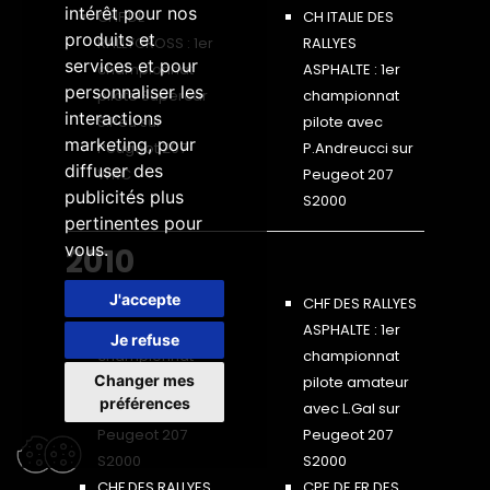
intérêt pour nos
CHF DE
CH ITALIE DES
produits et
RALLYCROSS : 1er
RALLYES
services et pour
championnat
ASPHALTE : 1er
personnaliser les
pilote Supercar
championnat
interactions
S.Peu sur
pilote avec
marketing
,
pour
Peugeot 207
P.Andreucci sur
diffuser des
WRC
Peugeot 207
publicités plus
S2000
pertinentes pour
vous
.
2010
J'accepte
CHF DES RALLYES
CHF DES RALLYES
ASPHALTE : 1er
ASPHALTE : 1er
Je refuse
championnat
championnat
Changer mes
pilote avec
pilote amateur
préférences
B.Bouffier sur
avec L.Gal sur
Peugeot 207
Peugeot 207
S2000
S2000
CHF DES RALLYES
CPE DE FR DES