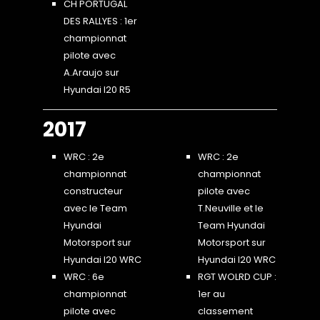
CH PORTUGAL
DES RALLYES : 1er
championnat
pilote avec
A.Araujo sur
Hyundai I20 R5
2017
WRC : 2e
WRC : 2e
championnat
championnat
constructeur
pilote avec
avec le Team
T.Neuville et le
Hyundai
Team Hyundai
Motorsport sur
Motorsport sur
Hyundai I20 WRC
Hyundai I20 WRC
WRC : 6e
RGT WOLRD CUP :
championnat
1er au
pilote avec
classement