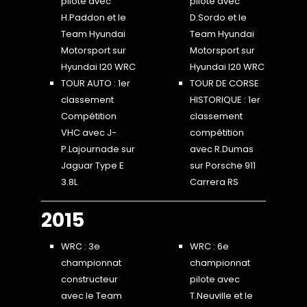
pilote avec
pilote avec
H.Paddon et le
D.Sordo et le
Team Hyundai
Team Hyundai
Motorsport sur
Motorsport sur
Hyundai I20 WRC
Hyundai I20 WRC
TOUR AUTO : 1er
TOUR DE CORSE
classement
HISTORIQUE : 1er
Compétition
classement
VHC avec J-
compétition
P.Lajournade sur
avec R.Dumas
Jaguar Type E
sur Porsche 911
3.8L
Carrera RS
2015
WRC : 3e
WRC : 6e
championnat
championnat
constructeur
pilote avec
avec le Team
T.Neuville et le