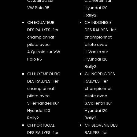
C.Audirac sur
C.Cherain sur
VW Polo R5
Hyundai I20
Rally2
CH EQUATEUR
CH INDONESIE
DES RALLYES : 1er
DES RALLYES : 1er
championnat
championnat
pilote avec
pilote avec
A.Quirola sur VW
H.Variza sur
Polo R5
Hyundai I20
Rally2
CH LUXEMBOURG
CH NORDIC DES
DES RALLYES : 1er
RALLYES : 1er
championnat
championnat
pilote avec
pilote avec
S.Fernandes sur
S.Vallentin sur
Hyundai I20
Hyundai I20
Rally2
Rally2
CH PORTUGAL
CH SLOVENIE DES
DES RALLYES : 1er
RALLYES : 1er