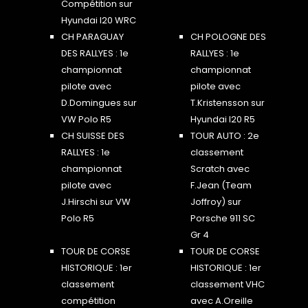
Compétition sur
Hyundai I20 WRC
CH PARAGUAY
CH POLOGNE DES
DES RALLYES : 1e
RALLYES : 1e
championnat
championnat
pilote avec
pilote avec
D.Domingues sur
T.Kristensson sur
VW Polo R5
Hyundai I20 R5
CH SUISSE DES
TOUR AUTO : 2e
RALLYES : 1e
classement
championnat
Scratch avec
pilote avec
F.Jean (Team
J.Hirschi sur VW
Joffroy) sur
Polo R5
Porsche 911 SC
Gr 4
TOUR DE CORSE
TOUR DE CORSE
HISTORIQUE : 1er
HISTORIQUE : 1er
classement
classement VHC
compétition
avec A.Oreille