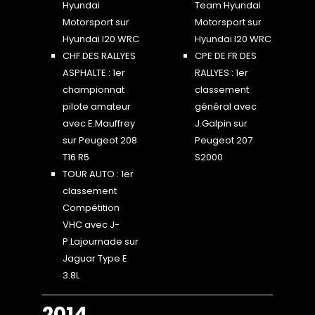
Hyundai
Team Hyundai
Motorsport sur
Motorsport sur
Hyundai I20 WRC
Hyundai I20 WRC
CHF DES RALLYES
CPE DE FR DES
ASPHALTE : 1er
RALLYES : 1er
championnat
classement
pilote amateur
général avec
avec E.Mauffrey
J.Galpin sur
sur Peugeot 208
Peugeot 207
T16 R5
S2000
TOUR AUTO : 1er
classement
Compétition
VHC avec J-
P.Lajournade sur
Jaguar Type E
3.8L
2014