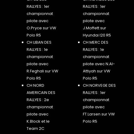
RALLYES : 1er
RALLYES : 1er
championnat
championnat
pilote avec
pilote avec
O.Pryce sur VW
J.Moffett sur
Polo R5
Hyundai I20 R5
CH LIBAN DES
CH MERC DES
RALLYES : 1e
RALLYES : 1e
championnat
championnat
pilote avec
pilote avec N.Al-
R.Feghali sur VW
Attiyah sur VW
Polo R5
Polo R5
CH NORD
CH NORVEGE DES
AMERICAIN DES
RALLYES : 1er
RALLYES : 2e
championnat
championnat
pilote avec
pilote avec
FT.Larsen sur VW
K.Block et le
Polo R5
Team 2C