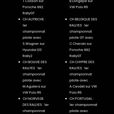
T.Cosson sur
B.Longépé sur
Porsche 992
VW Polo R5
RallyGT
CH AUTRICHE :
CH BELGIQUE DES
1er
RALLYES : 1er
championnat
championnat
pilote avec
pilote GT avec
S.Wagner sur
C.Cherain sur
Hyundai I20
Porsche 992
Rally2
RallyGT
CH BOLIVIE DES
CH CHYPRE DES
RALLYES : 1er
RALLYES : 1er
championnat
championnat
pilote avec
pilote avec
M.Aguilera sur
A.Cevdet sur VW
VW Polo R5
Polo R5
CH NORVEGE
CH PORTUGAL :
DES RALLYES : 1er
1er championnat
championnat
pilote avec