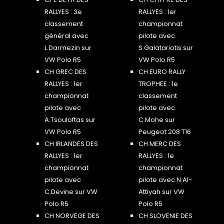
RALLYES : 3e
RALLYES : 1er
classement
championnat
général avec
pilote avec
L.Darmezin sur
S.Galatariotis sur
VW Polo R5
VW Polo R5
CH GREC DES
CH EURO RALLY
RALLYES : 1er
TROPHEE : 1e
championnat
classement
pilote avec
pilote avec
A.Tsouloftas sur
C.Mohe sur
VW Polo R5
Peugeot 208 T16
CH IRLANDES DES
CH MERC DES
RALLYES : 1er
RALLYES : 1e
championnat
championnat
pilote avec
pilote avec N.Al-
C.Devine sur VW
Attiyah sur VW
Polo R5
Polo R5
CH NORVEGE DES
CH SLOVENIE DES