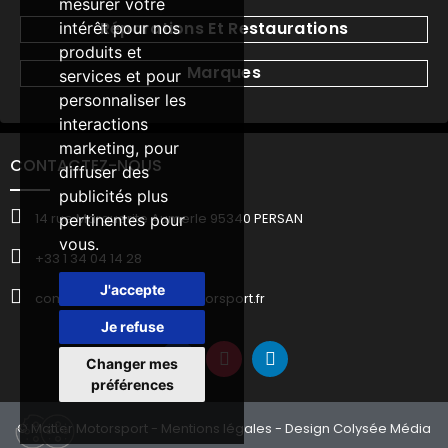
mesurer votre
Réparations Et Restaurations
intérêt pour nos
produits et
Marques
services et pour
personnaliser les
interactions
marketing
,
pour
CONTACTEZ-NOUS
diffuser des
publicités plus
14 rue Marguerite Aumerle 95340 PERSAN
pertinentes pour
vous
.
+33 1 34 04 14 28
J'accepte
commercial@matter-motorsport.fr
Je refuse
Changer mes
préférences
© Matter Motorsport -
Mentions légales
- Design Colysée Média