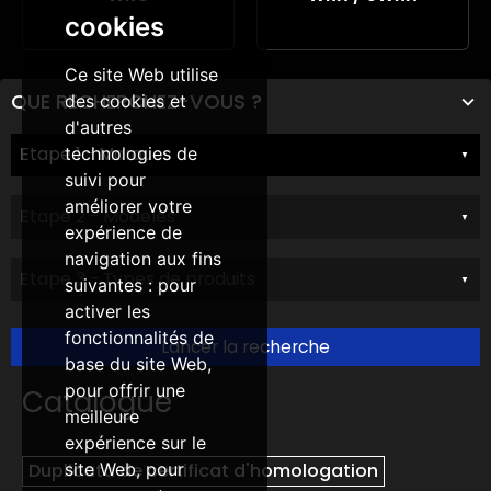
cookies
Ce site Web utilise
QUE RECHERCHEZ-VOUS ?
des cookies et
d'autres
technologies de
suivi pour
améliorer votre
expérience de
navigation aux fins
suivantes :
pour
activer les
fonctionnalités de
Lancer la recherche
base du site Web
,
pour offrir une
Catalogue
meilleure
expérience sur le
site Web
,
pour
Duplicata de certificat d'homologation