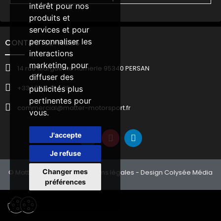
intérêt pour nos
produits et
services et pour
personnaliser les
CONTACTEZ-NOUS
interactions
marketing
,
pour
14 rue Marguerite Aumerle 95340 PERSAN
diffuser des
+33 1 34 04 14 28
publicités plus
pertinentes pour
commercial@matter-motorsport.fr
vous
.
J'accepte
Je refuse
Changer mes
© Matter Motorsport -
Mentions légales
- Design Colysée Média
préférences