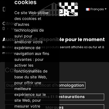
cookies
Français
Ce site Web utilise
des cookies et
Citroen
d'autres
Marques
Citroen
technologies de
suivi pour
Aucun produit disponible pour le moment
améliorer votre
Restez à l'écoute ! D'autres produits seront affichés ici au fur et à
expérience de
mesure qu'ils seront ajoutés.
navigation aux fins
suivantes :
pour
activer les
Catalogue
fonctionnalités de
base du site Web
,
pour offrir une
Duplicata de certificat d'homologation
meilleure
expérience sur le
Réparations Et Restaurations
site Web
,
pour
mesurer votre
Marques