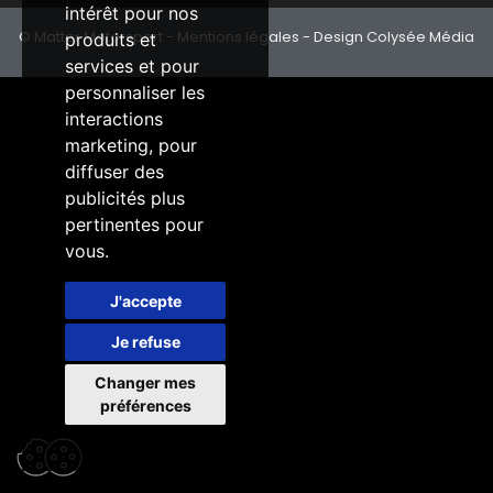
intérêt pour nos
© Matter Motorsport -
Mentions légales
- Design Colysée Média
produits et
services et pour
personnaliser les
interactions
marketing
,
pour
diffuser des
publicités plus
pertinentes pour
vous
.
J'accepte
Je refuse
Changer mes
préférences