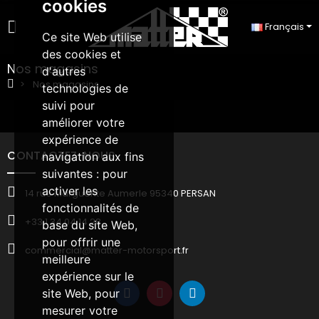
cookies
Français
Ce site Web utilise
des cookies et
Nos magasins
d'autres
Nos magasins
technologies de
suivi pour
améliorer votre
expérience de
CONTACTEZ-NOUS
navigation aux fins
suivantes :
pour
activer les
14 rue Marguerite Aumerle 95340 PERSAN
fonctionnalités de
+33 1 34 04 14 28
base du site Web
,
pour offrir une
commercial@matter-motorsport.fr
meilleure
expérience sur le
site Web
,
pour
mesurer votre