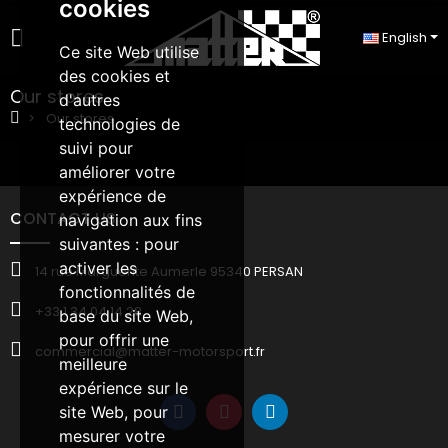
cookies
English
Ce site Web utilise
des cookies et
Our stores
d'autres
Our stores
technologies de
suivi pour
améliorer votre
expérience de
CONTACT US
navigation aux fins
suivantes :
pour
activer les
14 rue Marguerite Aumerle 95340 PERSAN
fonctionnalités de
+33 1 34 04 14 28
base du site Web
,
pour offrir une
commercial@matter-motorsport.fr
meilleure
expérience sur le
site Web
,
pour
mesurer votre