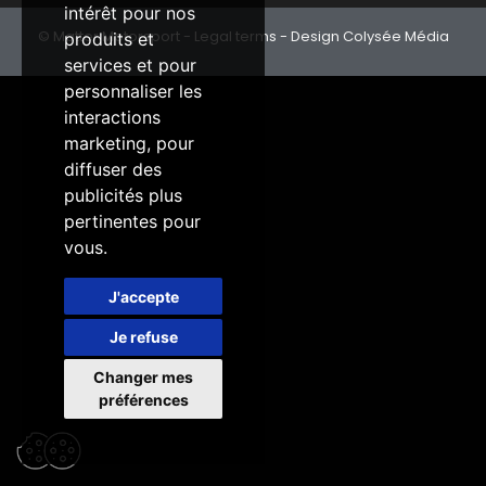
intérêt pour nos
© Matter Motorsport -
Legal terms
- Design Colysée Média
produits et
services et pour
personnaliser les
interactions
marketing
,
pour
diffuser des
publicités plus
pertinentes pour
vous
.
J'accepte
Je refuse
Changer mes
préférences