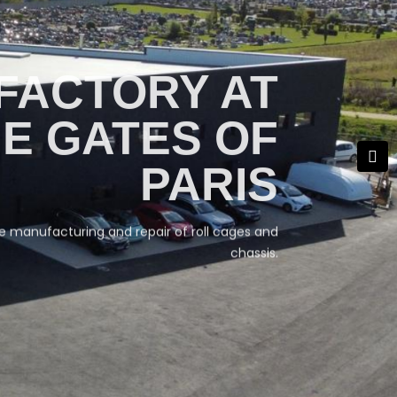
FACTORY AT
E GATES OF
PARIS
e manufacturing and repair of roll cages and
chassis.