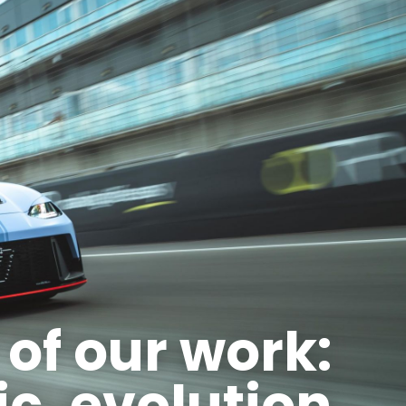
 of our work:
c, evolution