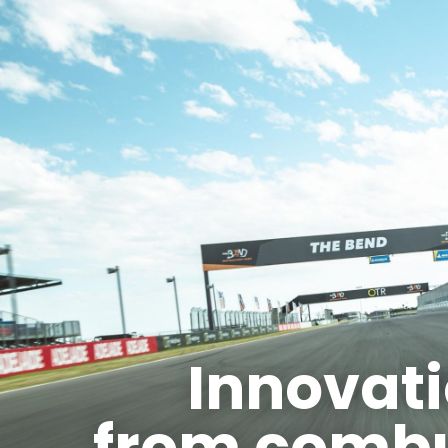
Innovati
from combus