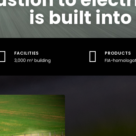
is built int
FACILITIES
PRODUCTS
3,000 m² building
FIA-homologa