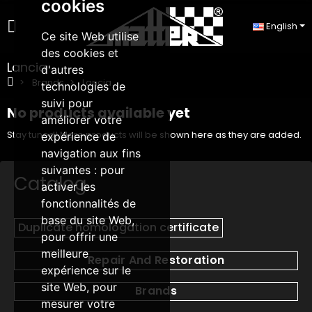
cookies
English
Ce site Web utilise
des cookies et
Lancia
d'autres
Brands
Lancia
technologies de
suivi pour
No products available yet
améliorer votre
Stay tuned! More products will be shown here as they are added.
expérience de
navigation aux fins
suivantes :
pour
Catalog
activer les
fonctionnalités de
base du site Web
,
Duplicate homologation certificate
pour offrir une
meilleure
Repair And Restoration
expérience sur le
site Web
,
pour
Brands
mesurer votre