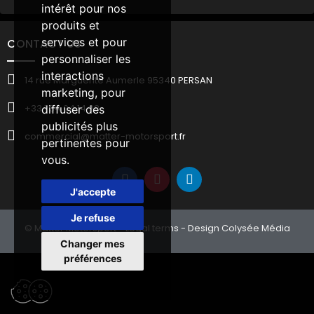
intérêt pour nos
produits et
services et pour
CONTACT US
personnaliser les
interactions
14 rue Marguerite Aumerle 95340 PERSAN
marketing
,
pour
+33 1 34 04 14 28
diffuser des
publicités plus
commercial@matter-motorsport.fr
pertinentes pour
vous
.
J'accepte
Je refuse
© Matter Motorsport -
Legal terms
- Design Colysée Média
Changer mes
préférences