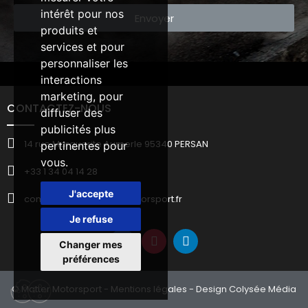
intérêt pour nos
Envoyer
produits et
services et pour
personnaliser les
interactions
marketing
,
pour
CONTACTEZ-NOUS
diffuser des
publicités plus
14 rue Marguerite Aumerle 95340 PERSAN
pertinentes pour
vous
.
+33 1 34 04 14 28
J'accepte
commercial@matter-motorsport.fr
Je refuse
Changer mes
préférences
© Matter Motorsport -
Mentions légales
- Design Colysée Média