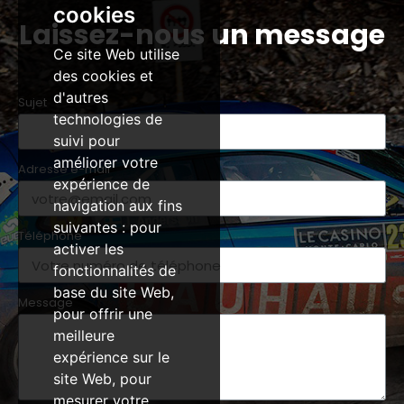
cookies
Laissez-nous un message
Ce site Web utilise
des cookies et
d'autres
Sujet
technologies de
suivi pour
améliorer votre
Adresse e-mail
expérience de
navigation aux fins
suivantes :
pour
Téléphone
activer les
fonctionnalités de
base du site Web
,
Message
pour offrir une
meilleure
expérience sur le
site Web
,
pour
mesurer votre